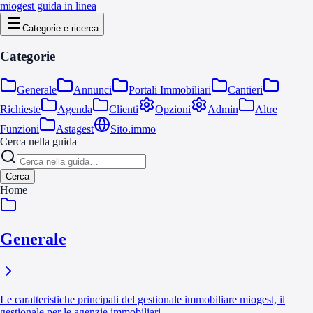
miogest guida in linea
Categorie e ricerca
Categorie
Generale
Annunci
Portali Immobiliari
Cantieri
Richieste
Agenda
Clienti
Opzioni
Admin
Altre
Funzioni
Astagest
Sito.immo
Cerca nella guida
Cerca
Home
Generale
Le caratteristiche principali del gestionale immobiliare miogest, il
gestionale per le agenzie immobiliari