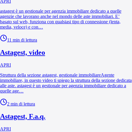
APRI
astagest è un gestionale per agenzia immobiliare dedicato a quelle
agenzie che lavorano anche nel mondo delle aste immobiliari. E’
basato sul web, funziona con qualsiasi tipo di connessione (lenta,
media, veloce) e con…
11
min di lettura
Astagest, video
APRI
Struttura della sezione astagest, gestionale immobiliareAgente
immobiliare, in questo video ti spiego la struttura della sezione dedicata
alle aste. astagest è un gestionale per agenzia immobiliare dedicato a
quelle age…
2
min di lettura
Astagest, F.a.q.
APRI