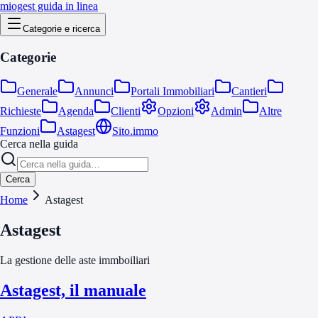
miogest guida in linea
Categorie e ricerca
Categorie
Generale
Annunci
Portali Immobiliari
Cantieri
Richieste
Agenda
Clienti
Opzioni
Admin
Altre
Funzioni
Astagest
Sito.immo
Cerca nella guida
Cerca
Home
Astagest
Astagest
La gestione delle aste immboiliari
Astagest, il manuale