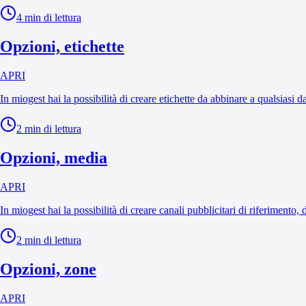
4
min di lettura
Opzioni, etichette
APRI
In miogest hai la possibilità di creare etichette da abbinare a qualsiasi 
2
min di lettura
Opzioni, media
APRI
In miogest hai la possibilità di creare canali pubblicitari di riferimento
2
min di lettura
Opzioni, zone
APRI