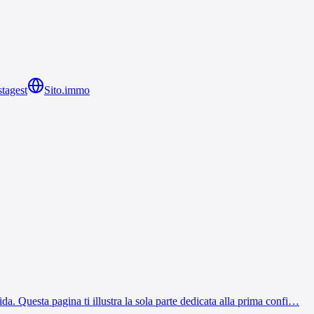
tagest
Sito.immo
uida. Questa pagina ti illustra la sola parte dedicata alla prima confi…