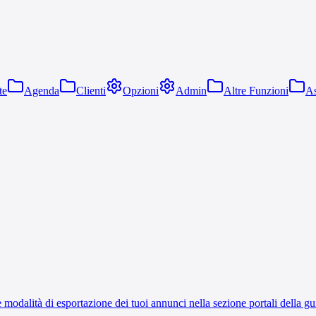
te
Agenda
Clienti
Opzioni
Admin
Altre Funzioni
As
le modalità di esportazione dei tuoi annunci nella sezione portali della g