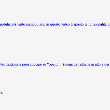
mobiliareAgente immobiliare, in questo video ti spiego la funzionalità del
el gestionale puoi cliccare su “opzioni” (icona tre righette in alto a d
ue.