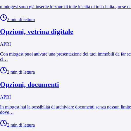
n miogest sono già inserite le zone di tutte le città di tutta Italia, pres
2
min di lettura
Opzioni, vetrina digitale
APRI
Con miogest puoi attivare una presentazione dei tuoi immobili da far scor
cl…
2
min di lettura
Opzioni, documenti
APRI
In miogest hai la possibilità di archiviare documenti senza nessun limit
dove…
2
min di lettura