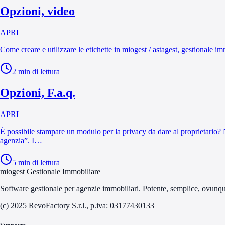
Opzioni, video
APRI
Come creare e utilizzare le etichette in miogest / astagest, gestionale im
2
min di lettura
Opzioni, F.a.q.
APRI
È possibile stampare un modulo per la privacy da dare al proprietario? N
agenzia”. I…
5
min di lettura
miogest Gestionale Immobiliare
Software gestionale per agenzie immobiliari. Potente, semplice, ovunq
(c) 2025 RevoFactory S.r.l., p.iva: 03177430133