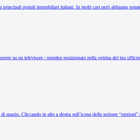
e dai principali portali immobiliari italiani. In molti casi però abbiamo no
rere su un televisore / monitor posizionato nella vetrina del tuo ufficio
e di spazio. Cliccando in alto a destra sull’icona della sezione “opzion