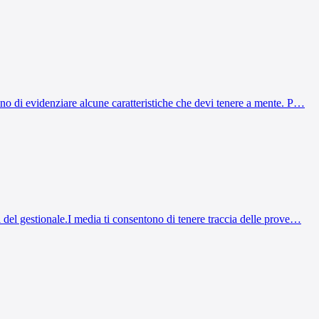
entono di evidenziare alcune caratteristiche che devi tenere a mente. P…
oni del gestionale.I media ti consentono di tenere traccia delle prove…