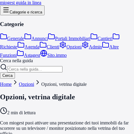
miogest guida in linea
Categorie e ricerca
Categorie
Generale
Annunci
Portali Immobiliari
Cantieri
Richieste
Agenda
Clienti
Opzioni
Admin
Altre
Funzioni
Astagest
Sito.immo
Cerca nella guida
Cerca
Home
Opzioni
Opzioni, vetrina digitale
Opzioni, vetrina digitale
2
min di lettura
Con miogest puoi attivare una presentazione dei tuoi immobili da far
scorrere su un televisore / monitor posizionato nella vetrina del tuo
ufficio.