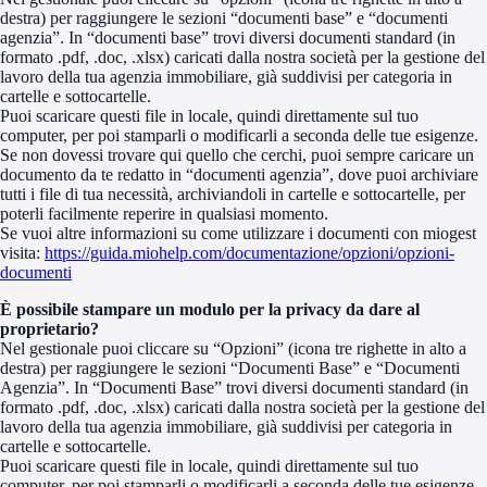
destra) per raggiungere le sezioni “documenti base” e “documenti
agenzia”. In “documenti base” trovi diversi documenti standard (in
formato .pdf, .doc, .xlsx) caricati dalla nostra società per la gestione del
lavoro della tua agenzia immobiliare, già suddivisi per categoria in
cartelle e sottocartelle.
Puoi scaricare questi file in locale, quindi direttamente sul tuo
computer, per poi stamparli o modificarli a seconda delle tue esigenze.
Se non dovessi trovare qui quello che cerchi, puoi sempre caricare un
documento da te redatto in “documenti agenzia”, dove puoi archiviare
tutti i file di tua necessità, archiviandoli in cartelle e sottocartelle, per
poterli facilmente reperire in qualsiasi momento.
Se vuoi altre informazioni su come utilizzare i documenti con miogest
visita:
https://guida.miohelp.com/documentazione/opzioni/opzioni-
documenti
È possibile stampare un modulo per la privacy da dare al
proprietario?
Nel gestionale puoi cliccare su “Opzioni” (icona tre righette in alto a
destra) per raggiungere le sezioni “Documenti Base” e “Documenti
Agenzia”. In “Documenti Base” trovi diversi documenti standard (in
formato .pdf, .doc, .xlsx) caricati dalla nostra società per la gestione del
lavoro della tua agenzia immobiliare, già suddivisi per categoria in
cartelle e sottocartelle.
Puoi scaricare questi file in locale, quindi direttamente sul tuo
computer, per poi stamparli o modificarli a seconda delle tue esigenze.