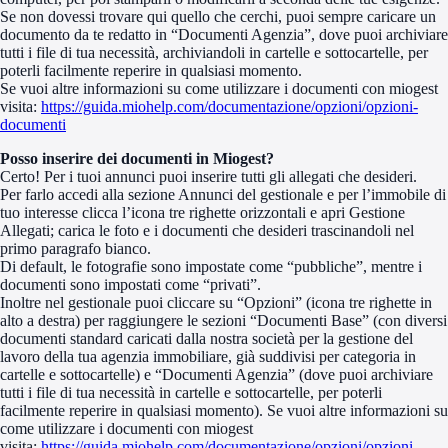
Se non dovessi trovare qui quello che cerchi, puoi sempre caricare un
documento da te redatto in “Documenti Agenzia”, dove puoi archiviare
tutti i file di tua necessità, archiviandoli in cartelle e sottocartelle, per
poterli facilmente reperire in qualsiasi momento.
Se vuoi altre informazioni su come utilizzare i documenti con miogest
visita:
https://guida.miohelp.com/documentazione/opzioni/opzioni-
documenti
Posso inserire dei documenti in Miogest?
Certo! Per i tuoi annunci puoi inserire tutti gli allegati che desideri.
Per farlo accedi alla sezione Annunci del gestionale e per l’immobile di
tuo interesse clicca l’icona tre righette orizzontali e apri Gestione
Allegati; carica le foto e i documenti che desideri trascinandoli nel
primo paragrafo bianco.
Di default, le fotografie sono impostate come “pubbliche”, mentre i
documenti sono impostati come “privati”.
Inoltre nel gestionale puoi cliccare su “Opzioni” (icona tre righette in
alto a destra) per raggiungere le sezioni “Documenti Base” (con diversi
documenti standard caricati dalla nostra società per la gestione del
lavoro della tua agenzia immobiliare, già suddivisi per categoria in
cartelle e sottocartelle) e “Documenti Agenzia” (dove puoi archiviare
tutti i file di tua necessità in cartelle e sottocartelle, per poterli
facilmente reperire in qualsiasi momento). Se vuoi altre informazioni su
come utilizzare i documenti con miogest
visita:
https://guida.miohelp.com/documentazione/opzioni/opzioni-