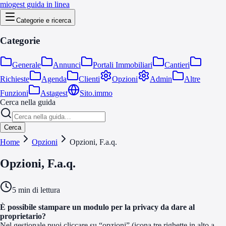
miogest guida in linea
Categorie e ricerca
Categorie
Generale
Annunci
Portali Immobiliari
Cantieri
Richieste
Agenda
Clienti
Opzioni
Admin
Altre
Funzioni
Astagest
Sito.immo
Cerca nella guida
Cerca
Home
Opzioni
Opzioni, F.a.q.
Opzioni, F.a.q.
5
min di lettura
È possibile stampare un modulo per la privacy da dare al
proprietario?
Nel gestionale puoi cliccare su “opzioni” (icona tre righette in alto a