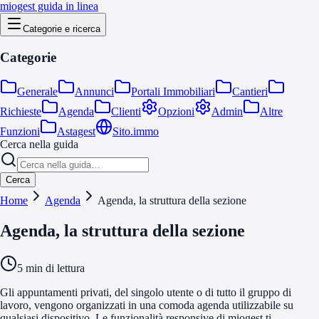
miogest guida in linea
Categorie e ricerca
Categorie
Generale
Annunci
Portali Immobiliari
Cantieri
Richieste
Agenda
Clienti
Opzioni
Admin
Altre
Funzioni
Astagest
Sito.immo
Cerca nella guida
Cerca
Home
Agenda
Agenda, la struttura della sezione
Agenda, la struttura della sezione
5
min di lettura
Gli appuntamenti privati, del singolo utente o di tutto il gruppo di
lavoro, vengono organizzati in una comoda agenda utilizzabile su
qualsiasi dispositivo. Le funzionalità responsive di miogest ti