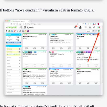
Il bottone “nove quadratini” visualizza i dati in formato griglia.
In formato di visualizzazione “calendario” sono visualizzati gli