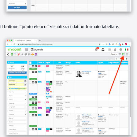
Il bottone “punto elenco” visualizza i dati in formato tabellare.