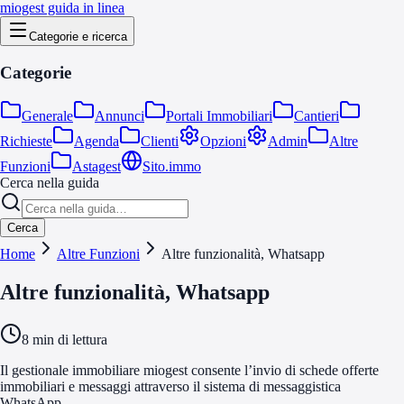
miogest guida in linea
Categorie e ricerca
Categorie
Generale
Annunci
Portali Immobiliari
Cantieri
Richieste
Agenda
Clienti
Opzioni
Admin
Altre
Funzioni
Astagest
Sito.immo
Cerca nella guida
Cerca
Home
Altre Funzioni
Altre funzionalità, Whatsapp
Altre funzionalità, Whatsapp
8
min di lettura
Il gestionale immobiliare miogest consente l’invio di schede offerte
immobiliari e messaggi attraverso il sistema di messaggistica
WhatsApp.