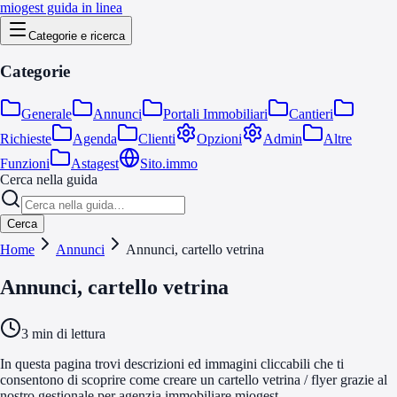
miogest guida in linea
Categorie e ricerca
Categorie
Generale
Annunci
Portali Immobiliari
Cantieri
Richieste
Agenda
Clienti
Opzioni
Admin
Altre
Funzioni
Astagest
Sito.immo
Cerca nella guida
Cerca
Home
Annunci
Annunci, cartello vetrina
Annunci, cartello vetrina
3
min di lettura
In questa pagina trovi descrizioni ed immagini cliccabili che ti
consentono di scoprire come creare un cartello vetrina / flyer grazie al
nostro gestionale per agenzia immobiliare miogest.