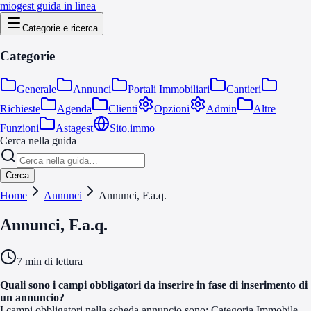
miogest guida in linea
Categorie e ricerca
Categorie
Generale
Annunci
Portali Immobiliari
Cantieri
Richieste
Agenda
Clienti
Opzioni
Admin
Altre
Funzioni
Astagest
Sito.immo
Cerca nella guida
Cerca
Home
Annunci
Annunci, F.a.q.
Annunci, F.a.q.
7
min di lettura
Quali sono i campi obbligatori da inserire in fase di inserimento di
un annuncio?
I campi obbligatori nella scheda annuncio sono: Categoria Immobile,