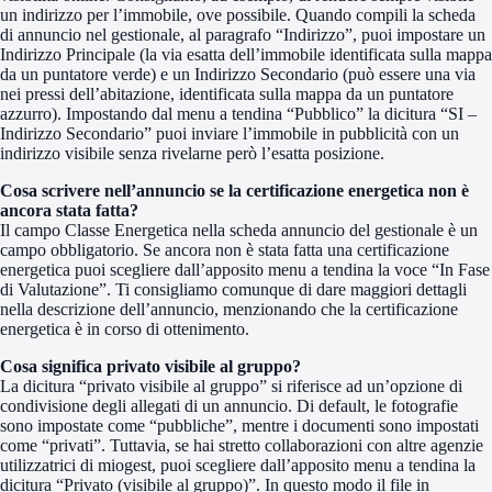
un indirizzo per l’immobile, ove possibile. Quando compili la scheda
di annuncio nel gestionale, al paragrafo “Indirizzo”, puoi impostare un
Indirizzo Principale (la via esatta dell’immobile identificata sulla mappa
da un puntatore verde) e un Indirizzo Secondario (può essere una via
nei pressi dell’abitazione, identificata sulla mappa da un puntatore
azzurro). Impostando dal menu a tendina “Pubblico” la dicitura “SI –
Indirizzo Secondario” puoi inviare l’immobile in pubblicità con un
indirizzo visibile senza rivelarne però l’esatta posizione.
Cosa scrivere nell’annuncio se la certificazione energetica non è
ancora stata fatta?
Il campo Classe Energetica nella scheda annuncio del gestionale è un
campo obbligatorio. Se ancora non è stata fatta una certificazione
energetica puoi scegliere dall’apposito menu a tendina la voce “In Fase
di Valutazione”. Ti consigliamo comunque di dare maggiori dettagli
nella descrizione dell’annuncio, menzionando che la certificazione
energetica è in corso di ottenimento.
Cosa significa privato visibile al gruppo?
La dicitura “privato visibile al gruppo” si riferisce ad un’opzione di
condivisione degli allegati di un annuncio. Di default, le fotografie
sono impostate come “pubbliche”, mentre i documenti sono impostati
come “privati”. Tuttavia, se hai stretto collaborazioni con altre agenzie
utilizzatrici di miogest, puoi scegliere dall’apposito menu a tendina la
dicitura “Privato (visibile al gruppo)”. In questo modo il file in