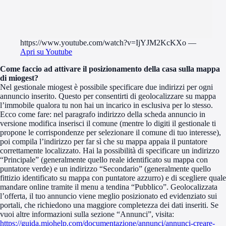
https://www.youtube.com/watch?v=IjYJM2KcKXo
—
Apri su Youtube
Come faccio ad attivare il posizionamento della casa sulla mappa
di miogest?
Nel gestionale miogest è possibile specificare due indirizzi per ogni
annuncio inserito. Questo per consentirti di geolocalizzare su mappa
l’immobile qualora tu non hai un incarico in esclusiva per lo stesso.
Ecco come fare: nel paragrafo indirizzo della scheda annuncio in
versione modifica inserisci il comune (mentre lo digiti il gestionale ti
propone le corrispondenze per selezionare il comune di tuo interesse),
poi compila l’indirizzo per far sì che su mappa appaia il puntatore
correttamente localizzato. Hai la possibilità di specificare un indirizzo
“Principale” (generalmente quello reale identificato su mappa con
puntatore verde) e un indirizzo “Secondario” (generalmente quello
fittizio identificato su mappa con puntatore azzurro) e di scegliere quale
mandare online tramite il menu a tendina “Pubblico”. Geolocalizzata
l’offerta, il tuo annuncio viene meglio posizionato ed evidenziato sui
portali, che richiedono una maggiore completezza dei dati inseriti. Se
vuoi altre informazioni sulla sezione “Annunci”, visita:
https://guida.miohelp.com/documentazione/annunci/annunci-creare-