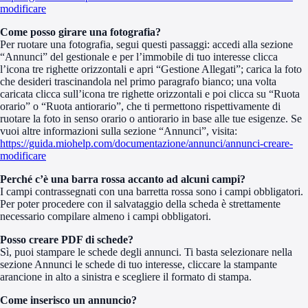
modificare
Come posso girare una fotografia?
Per ruotare una fotografia, segui questi passaggi: accedi alla sezione
“Annunci” del gestionale e per l’immobile di tuo interesse clicca
l’icona tre righette orizzontali e apri “Gestione Allegati”; carica la foto
che desideri trascinandola nel primo paragrafo bianco; una volta
caricata clicca sull’icona tre righette orizzontali e poi clicca su “Ruota
orario” o “Ruota antiorario”, che ti permettono rispettivamente di
ruotare la foto in senso orario o antiorario in base alle tue esigenze. Se
vuoi altre informazioni sulla sezione “Annunci”, visita:
https://guida.miohelp.com/documentazione/annunci/annunci-creare-
modificare
Perché c’è una barra rossa accanto ad alcuni campi?
I campi contrassegnati con una barretta rossa sono i campi obbligatori.
Per poter procedere con il salvataggio della scheda è strettamente
necessario compilare almeno i campi obbligatori.
Posso creare PDF di schede?
Sì, puoi stampare le schede degli annunci. Ti basta selezionare nella
sezione Annunci le schede di tuo interesse, cliccare la stampante
arancione in alto a sinistra e scegliere il formato di stampa.
Come inserisco un annuncio?