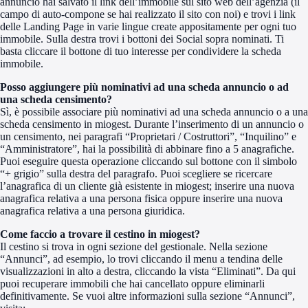
annuncio hai salvato il link dell’immobile sul sito web dell’agenzia (il
campo di auto-compone se hai realizzato il sito con noi) e trovi i link
delle Landing Page in varie lingue create appositamente per ogni tuo
immobile. Sulla destra trovi i bottoni dei Social sopra nominati. Ti
basta cliccare il bottone di tuo interesse per condividere la scheda
immobile.
Posso aggiungere più nominativi ad una scheda annuncio o ad
una scheda censimento?
Sì, è possibile associare più nominativi ad una scheda annuncio o a una
scheda censimento in miogest. Durante l’inserimento di un annuncio o
un censimento, nei paragrafi “Proprietari / Costruttori”, “Inquilino” e
“Amministratore”, hai la possibilità di abbinare fino a 5 anagrafiche.
Puoi eseguire questa operazione cliccando sul bottone con il simbolo
“+ grigio” sulla destra del paragrafo. Puoi scegliere se ricercare
l’anagrafica di un cliente già esistente in miogest; inserire una nuova
anagrafica relativa a una persona fisica oppure inserire una nuova
anagrafica relativa a una persona giuridica.
Come faccio a trovare il cestino in miogest?
Il cestino si trova in ogni sezione del gestionale. Nella sezione
“Annunci”, ad esempio, lo trovi cliccando il menu a tendina delle
visualizzazioni in alto a destra, cliccando la vista “Eliminati”. Da qui
puoi recuperare immobili che hai cancellato oppure eliminarli
definitivamente. Se vuoi altre informazioni sulla sezione “Annunci”,