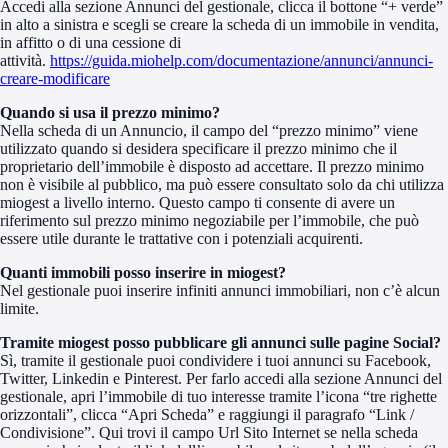
Accedi alla sezione Annunci del gestionale, clicca il bottone “+ verde”
in alto a sinistra e scegli se creare la scheda di un immobile in vendita,
in affitto o di una cessione di
attività.
https://guida.miohelp.com/documentazione/annunci/annunci-
creare-modificare
Quando si usa il prezzo minimo?
Nella scheda di un Annuncio, il campo del “prezzo minimo” viene
utilizzato quando si desidera specificare il prezzo minimo che il
proprietario dell’immobile è disposto ad accettare. Il prezzo minimo
non è visibile al pubblico, ma può essere consultato solo da chi utilizza
miogest a livello interno. Questo campo ti consente di avere un
riferimento sul prezzo minimo negoziabile per l’immobile, che può
essere utile durante le trattative con i potenziali acquirenti.
Quanti immobili posso inserire in miogest?
Nel gestionale puoi inserire infiniti annunci immobiliari, non c’è alcun
limite.
Tramite miogest posso pubblicare gli annunci sulle pagine Social?
Sì, tramite il gestionale puoi condividere i tuoi annunci su Facebook,
Twitter, Linkedin e Pinterest. Per farlo accedi alla sezione Annunci del
gestionale, apri l’immobile di tuo interesse tramite l’icona “tre righette
orizzontali”, clicca “Apri Scheda” e raggiungi il paragrafo “Link /
Condivisione”. Qui trovi il campo Url Sito Internet se nella scheda