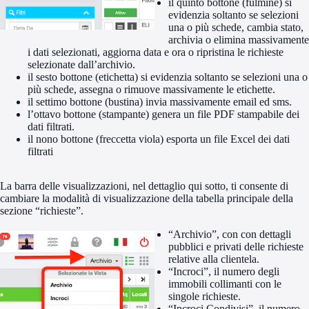
il quinto bottone (fulmine) si
evidenzia soltanto se selezioni
una o più schede, cambia stato,
archivia o elimina massivamente
i dati selezionati, aggiorna data e ora o ripristina le richieste
selezionate dall’archivio.
il sesto bottone (etichetta) si evidenzia soltanto se selezioni una o
più schede, assegna o rimuove massivamente le etichette.
il settimo bottone (bustina) invia massivamente email ed sms.
l’ottavo bottone (stampante) genera un file PDF stampabile dei
dati filtrati.
il nono bottone (freccetta viola) esporta un file Excel dei dati
filtrati
La barra delle visualizzazioni, nel dettaglio qui sotto, ti consente di
cambiare la modalità di visualizzazione della tabella principale della
sezione “richieste”.
“Archivio”, con con dettagli
pubblici e privati delle richieste
relative alla clientela.
“Incroci”, il numero degli
immobili collimanti con le
singole richieste.
“Incroci Condivisi”, il numero