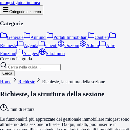
miogest guida in linea
Categorie e ricerca
Categorie
Generale
Annunci
Portali Immobiliari
Cantieri
Richieste
Agenda
Clienti
Opzioni
Admin
Altre
Funzioni
Astagest
Sito.immo
Cerca nella guida
Cerca
Home
Richieste
Richieste, la struttura della sezione
Richieste, la struttura della sezione
5
min di lettura
Le funzionalità più apprezzate del gestionale immobiliare miogest sono
all’interno della sezione richieste. Da qui, infatti, puoi inserire in
comode e semplificate schede, le caratteristiche degli immobili ricercati