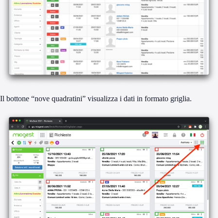
Il bottone “nove quadratini” visualizza i dati in formato griglia.