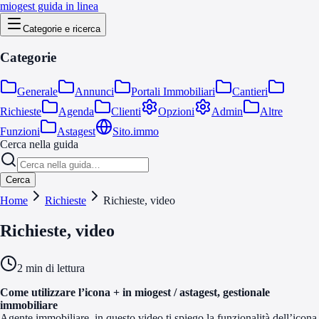
miogest guida in linea
Categorie e ricerca
Categorie
Generale
Annunci
Portali Immobiliari
Cantieri
Richieste
Agenda
Clienti
Opzioni
Admin
Altre
Funzioni
Astagest
Sito.immo
Cerca nella guida
Cerca
Home
Richieste
Richieste, video
Richieste, video
2
min di lettura
Come utilizzare l’icona + in miogest / astagest, gestionale
immobiliare
Agente immobiliare, in questo video ti spiego la funzionalità dell’icona