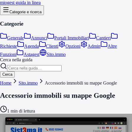
miogest guida in linea
Categorie e ricerca
Categorie
Generale
Annunci
Portali Immobiliari
Cantieri
Richieste
Agenda
Clienti
Opzioni
Admin
Altre
Funzioni
Astagest
Sito.immo
Cerca nella guida
Cerca
Home
Sito.immo
Accessorio immobili su mappe Google
Accessorio immobili su mappe Google
1
min di lettura