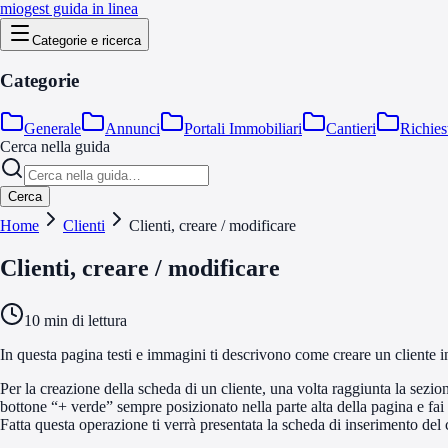
miogest guida in linea
Categorie e ricerca
Categorie
Generale
Annunci
Portali Immobiliari
Cantieri
Richies
Cerca nella guida
Cerca
Home
Clienti
Clienti, creare / modificare
Clienti, creare / modificare
10
min di lettura
In questa pagina testi e immagini ti descrivono come creare un cliente i
Per la creazione della scheda di un cliente, una volta raggiunta la sezion
bottone “+ verde” sempre posizionato nella parte alta della pagina e fai u
Fatta questa operazione ti verrà presentata la scheda di inserimento del c