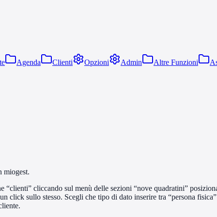
te
Agenda
Clienti
Opzioni
Admin
Altre Funzioni
As
n miogest.
e “clienti” cliccando sul menù delle sezioni “nove quadratini” posizionato 
n click sullo stesso. Scegli che tipo di dato inserire tra “persona fisica
liente.