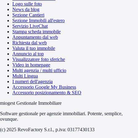
Logo sulle foto
News da blog
Sezione Cantieri
Sezione Immobili all'estero
Servizio LiveChat
Stampa scheda immobile
Appuntamento dal web
Richiesta dal web
Valuta il tuo immobile
Annuncio al top
Visualizzatore foto sferiche
Video in homepage
Multi agenzia / multi ufficio
Multi Lingua
I numeri dell'agenzia
Accessorio Google My Business
Accessorio posizionamento & SEO
miogest Gestionale Immobiliare
Software gestionale per agenzie immobiliari. Potente, semplice,
ovunque.
(c) 2025 RevoFactory S.r.l., p.iva: 03177430133