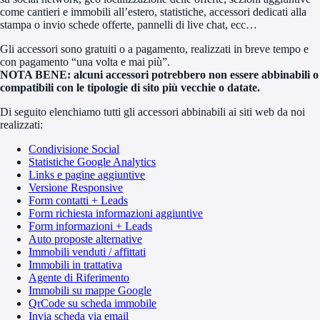
come cantieri e immobili all’estero, statistiche, accessori dedicati alla
stampa o invio schede offerte, pannelli di live chat, ecc…
Gli accessori sono gratuiti o a pagamento, realizzati in breve tempo e
con pagamento “una volta e mai più”.
NOTA BENE: alcuni accessori potrebbero non essere abbinabili o
compatibili con le tipologie di sito più vecchie o datate.
Di seguito elenchiamo tutti gli accessori abbinabili ai siti web da noi
realizzati:
Condivisione Social
Statistiche Google Analytics
Links e pagine aggiuntive
Versione Responsive
Form contatti + Leads
Form richiesta informazioni aggiuntive
Form informazioni + Leads
Auto proposte alternative
Immobili venduti / affittati
Immobili in trattativa
Agente di Riferimento
Immobili su mappe Google
QrCode su scheda immobile
Invia scheda via email