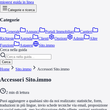
miogest guida in linea
Categorie e ricerca
Categorie
Generale
Annunci
Portali Immobiliari
Cantieri
Richieste
Agenda
Clienti
Opzioni
Admin
Altre
Funzioni
Astagest
Sito.immo
Cerca nella guida
Cerca
Home
Sito.immo
Accessori Sito.immo
Accessori Sito.immo
2
min di lettura
Puoi aggiungere a qualsiasi sito da noi realizzato: statistiche, form,
traduzioni in più lingue, invio schede tecniche via email, proposizione
su social network, geo localizzazione delle offerte, sezioni aggiuntive